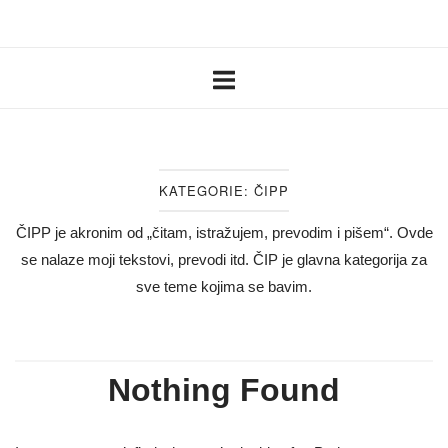
Skip
Home
to
content
KATEGORIE:
ČIPP
ČIPP je akronim od „čitam, istražujem, prevodim i pišem“. Ovde
se nalaze moji tekstovi, prevodi itd. ČIP je glavna kategorija za
sve teme kojima se bavim.
Nothing Found